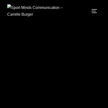
Consultante social media &
community manager en Moselle
J’accompagne les entreprises, les marques et les
associations dans la création d’une
communication digitale cohérente : de la stratégie
à la gestion quotidienne des réseaux sociaux.