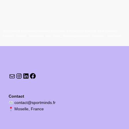
Social media & community manager en Moselle à Puttelange-aux-lacs, Sarreguemines,
Forbach, Sarralbe, Saint-Avold, Metz, Nancy, Freyming-merlebach, Sarrelouis, Sarrebruck
Contact
contact@sportminds.fr
Moselle, France