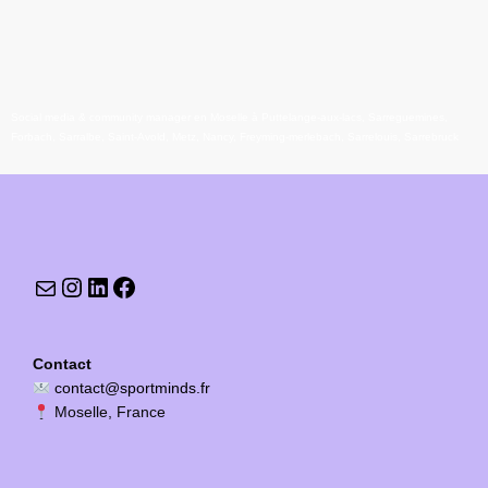
Social media & community manager en Moselle à Puttelange-aux-lacs, Sarreguemines,
Forbach, Sarralbe, Saint-Avold, Metz, Nancy, Freyming-merlebach, Sarrelouis, Sarrebruck
Contact
contact@sportminds.fr
Moselle, France